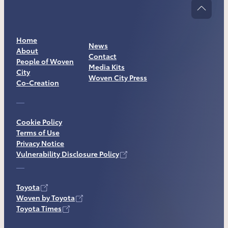
Home
News
About
Contact
People of Woven
Media Kits
City
Woven City Press
Co-Creation
Cookie Policy
Terms of Use
Privacy Notice
Vulnerability Disclosure Policy
Toyota
Woven by Toyota
Toyota Times