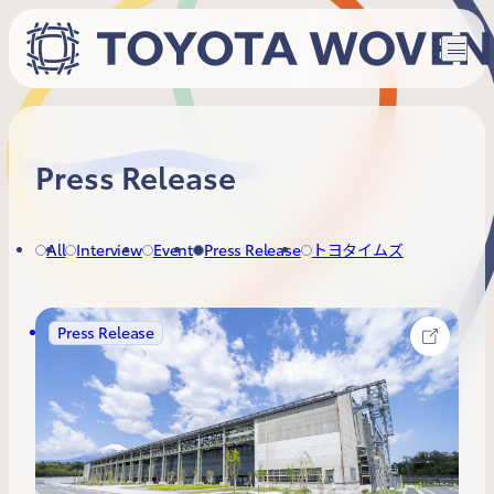
Press Release
All
Interview
Event
Press Release
トヨタイムズ
Press Release